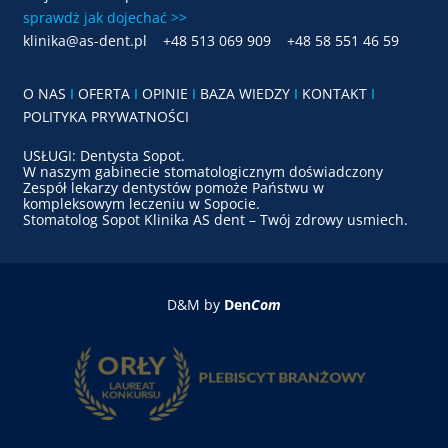
sprawdż jak dojechać >>
klinika@as-dent.pl
|
+48 513 069 909
|
+48 58 551 46 59
O NAS
I
OFERTA
I
OPINIE
I
BAZA WIEDZY
I
KONTAKT
I
POLITYKA PRYWATNOŚCI
USŁUGI: Dentysta Sopot.
W naszym gabinecie stomatologicznym doświadczony
Zespół lekarzy dentystów pomoże Państwu w
kompleksowym leczeniu w Sopocie.
Stomatolog Sopot Klinika AS dent – Twój zdrowy usmiech.
D&M by
Den
Com